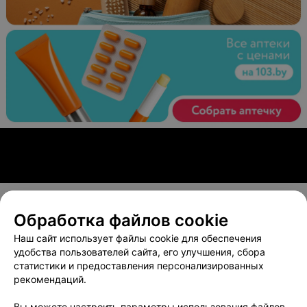
Обработка файлов cookie
О проекте
Новости проекта
Размещение рекламы
Наш сайт использует файлы cookie для обеспечения
Вакансии
Публичный договор
Способы оплаты
удобства пользователей сайта, его улучшения, сбора
статистики и предоставления персонализированных
Публичный договор по использованию сервиса
рекомендаций.
«Афиша»
Пользовательское соглашение
Вы можете настроить параметры использования файлов